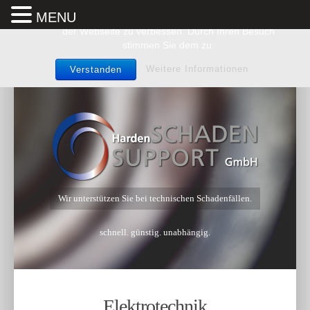
MENU
Wir benutzen Cookies um die Nutzerfreundlichkeit
der Webseite zu verbessen. Durch Ihren Besuch
stimmen Sie dem zu.
Weitere Informationen
Verstanden
Wir unterstützen Sie bei technischen Schadenfällen.
schnell. günstig. unabhängig.
Elektrotechnik